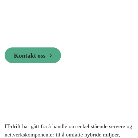
optimalisere virksomhetens IT-
infrastruktur, applikasjoner, nettverk,
servere, skytjenester og digitale tjenester.
Målet er å sikre stabil drift, høy
tilgjengelighet, rask feilsøking, bedre
ressursutnyttelse og tydeligere
sammenheng mellom IT-ytelse og
forretningskritiske tjenester.
Kontakt oss